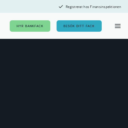
Registrerat hos Finansinspektionen
HYR BANKFACK
BESÖK DITT FACK